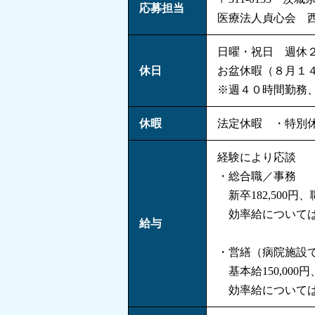
応募担当
医療法人貞心会 西山
日曜・祝日 週休
休日
お盆休暇（８月１
※週４０時間勤務、
休暇
法定休暇 ・特別
経験により応談
・総合職／事務
新卒182,500円、
効率給については３
給与
・営繕（病院施設
基本給150,000円
効率給については３