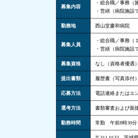
・総合職／事務（
募集内容
・営繕（病院施設
勤務地
西山堂慶和病院
・総合職／事務（
募集人員
・営繕（病院施設
募集資格
なし（資格者優遇
提出書類
履歴書（写真添付）
応募方法
電話連絡またはエ
選考方法
書類審査および面
勤務時間
常勤 午前8時30分
〒311-0133 茨城