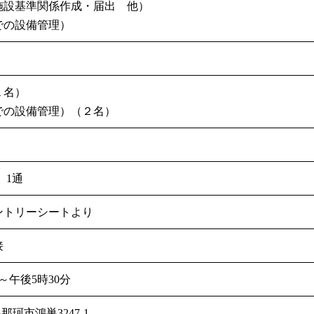
施設基準関係作成・届出 他）
での設備管理）
１名）
での設備管理）（２名）
）
 1通
ントリーシートより
接
～午後5時30分
県那珂市鴻巣3247-1